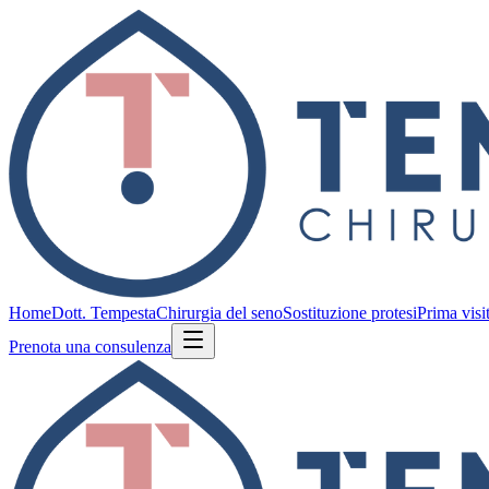
Home
Dott. Tempesta
Chirurgia del seno
Sostituzione protesi
Prima visi
Prenota una consulenza