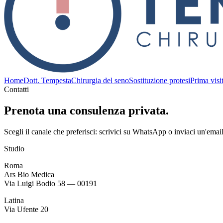
Home
Dott. Tempesta
Chirurgia del seno
Sostituzione protesi
Prima visi
Contatti
Prenota una consulenza
privata.
Scegli il canale che preferisci: scrivici su WhatsApp o inviaci un'emai
Studio
Roma
Ars Bio Medica
Via Luigi Bodio 58 — 00191
Latina
Via Ufente 20